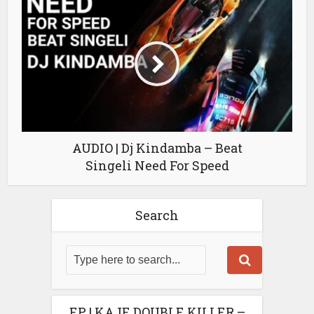
AUDIO | Dj Kindamba – Beat
Singeli Need For Speed
Search
EP | KAJE DOUBLE KILLER –