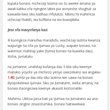
kupata bonasi, mchezaji lazima sio tu aweke amana ya
awali katika ofa nyingine lakini pia aonyeshe shughuli za
kawaida kwa siku kadhaa mfululizo. Mbinu hii inahimiza
uchezaji thabiti, wa kufikiria na wa kuwajibika.
Jinsi ofa inavyofanya kazi
Ili kuongeza manufaa maradufu, wachezaji lazima kwanza
wajiunge na ofa ya Ijumaa ya Lucky, wapate bonasi, na
watimize mahitaji yake (tumia bonasi na kuweka dau).
Kisha, Jumatatu
na Jumanne, unahitaji kufanya dau 5 kila siku kwenye
matukio yoyote ya michezo yenye uwezekano wa angalau
1.40
. Jumla ya dau kila siku lazima iwe sawa na bonasi
iliyopokelewa Ijumaa. Siku ya Jumatano, weka amana, na
bonasi itaongezwa kwenye akaunti kiotomatiki.
Muhimu: Ukitoa pesa kati ya Ijumaa na Jumatano au una
bonasi zingine zinazotumika, bonasi haitawekwa.