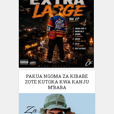
PAKUA NGOMA ZA KIBABE
ZOTE KUTOKA KWA KANJU
M’BABA