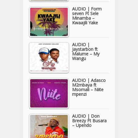
AUDIO | Form
seven Ft Sele
Minamba –
Kwaajili Yake
AUDIO |
Jaystarbon ft
Malume – My
Wangu
AUDIO | Adasco
M2mbaya ft
Msomali – Niite
mpenzi
AUDIO | Don
Breezy Ft Busara
– Upendo