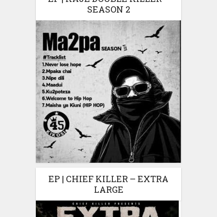
SEASON 2
EP | CHIEF KILLER – EXTRA
LARGE