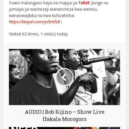
Fuata matangazo haya na mapya ya
1xBet
! Jiunge na
jumuiya ya wachezaji wanaocheza kwa werevu,
wanaowajibika na kwa kufurahisha:
https://tinyurl.com/yv5rnfs8
!
Visited 62 times, 1 visit(s) today
AUDIO | Bob Kijino – Show Live
Ifakala Morogoro