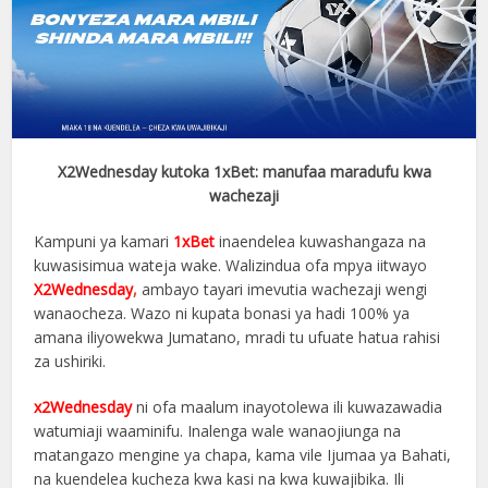
X2Wednesday kutoka 1xBet: manufaa maradufu kwa
wachezaji
Kampuni ya kamari
1xBet
inaendelea kuwashangaza na
kuwasisimua wateja wake. Walizindua ofa mpya iitwayo
X2Wednesday
,
ambayo tayari imevutia wachezaji wengi
wanaocheza. Wazo ni kupata bonasi ya hadi 100% ya
amana iliyowekwa Jumatano, mradi tu ufuate hatua rahisi
za ushiriki.
x2Wednesday
ni ofa maalum inayotolewa ili kuwazawadia
watumiaji waaminifu. Inalenga wale wanaojiunga na
matangazo mengine ya chapa, kama vile Ijumaa ya Bahati,
na kuendelea kucheza kwa kasi na kwa kuwajibika. Ili